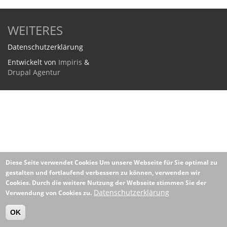
WEITERES
Datenschutzerklärung
Entwickelt von
Impiris
&
Drupal Agentur
Diese Seite verwendet Cookies
Um unsere Webseite für Sie optimal zu
gestalten und fortlaufend verbessern zu können, verwenden wir
Cookies. Durch die weitere Nutzung der Webseite stimmen Sie der
Datenschutzerklärung
Verwendung von Cookies zu.
OK